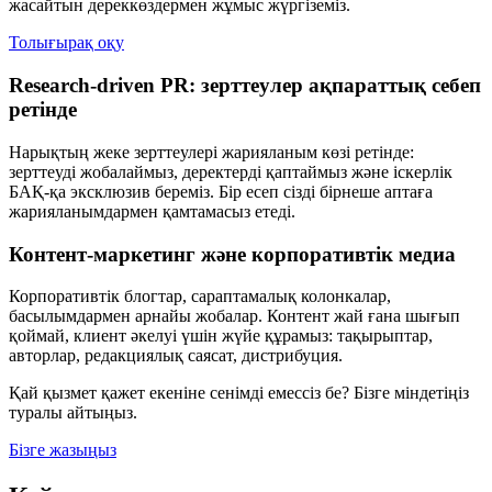
жасайтын дереккөздермен жұмыс жүргіземіз.
Толығырақ оқу
Research-driven PR: зерттеулер ақпараттық себеп
ретінде
Нарықтың жеке зерттеулері жарияланым көзі ретінде:
зерттеуді жобалаймыз, деректерді қаптаймыз және іскерлік
БАҚ-қа эксклюзив береміз. Бір есеп сізді бірнеше аптаға
жарияланымдармен қамтамасыз етеді.
Контент-маркетинг және корпоративтік медиа
Корпоративтік блогтар, сараптамалық колонкалар,
басылымдармен арнайы жобалар. Контент жай ғана шығып
қоймай, клиент әкелуі үшін жүйе құрамыз: тақырыптар,
авторлар, редакциялық саясат, дистрибуция.
Қай қызмет қажет екеніне сенімді емессіз бе? Бізге міндетіңіз
туралы айтыңыз.
Бізге жазыңыз