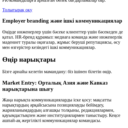
PR-командаларға арналған бөлек бағдарламалар бар.
Толығырақ оқу
Employer branding және ішкі коммуникациялар
Өңірде инженерлер үшін бәсеке клиенттер үшін бәсекеден де
қатал. HR-бренд құрамыз: медиаға команда және инженерлік
мәдениет туралы оқиғалар, жұмыс беруші репутациясы, өсу
мен өзгерістер кезіндегі ішкі коммуникациялар.
Өңір нарықтары
Бізге арнайы келетін мамандану: біз ішінен білетін өңір.
Market Entry: Орталық Азия және Кавказ
нарықтарына шығу
Жаңа нарықта коммуникацияларды іске қосу: мақсатты
нарықтардың әрқайсысына позициялауды бейімдеу,
жарияланымдардың алғашқы толқыны, редакциялармен,
қауымдастықпен және институциялармен таныстыру. Кеңсе
ашпай-ақ жергілікті коммуникациялар командасы.