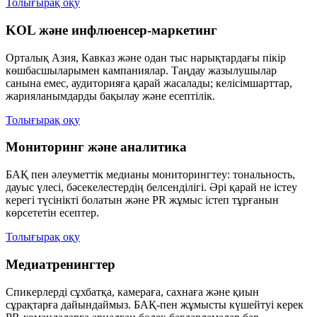
Толығырақ оқу
KOL және инфлюенсер-маркетинг
Орталық Азия, Кавказ және одан тыс нарықтардағы пікір
көшбасшыларымен кампаниялар. Таңдау жазылушылар
санына емес, аудиторияға қарай жасалады; келісімшарттар,
жарияланымдарды бақылау және есептілік.
Толығырақ оқу
Мониторинг және аналитика
БАҚ пен әлеуметтік медианы мониторингтеу: тональность,
дауыс үлесі, бәсекелестердің белсенділігі. Әрі қарай не істеу
керегі түсінікті болатын және PR жұмыс істеп тұрғанын
көрсететін есептер.
Толығырақ оқу
Медиатренингтер
Спикерлерді сұхбатқа, камераға, сахнаға және қиын
сұрақтарға дайындаймыз. БАҚ-пен жұмысты күшейтуі керек