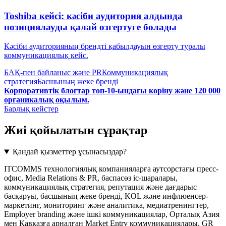
Toshiba кейсі: кәсіби аудитория алдында
позициялауды қалай өзгертуге болады
Кәсіби аудиторияның брендті қабылдауын өзгерту туралы
коммуникациялық кейс.
БАҚ-пен байланыс және PR
Коммуникациялық
стратегия
Басшының жеке бренді
Корпоративтік блогтар топ-10-ындағы көріну және 120 000
органикалық оқылым.
Барлық кейстер
Жиі қойылатын сұрақтар
Қандай қызметтер ұсынасыздар?
ITCOMMS технологиялық компанияларға аутсорстағы пресс-
офис, Media Relations & PR, баспасөз іс-шаралары,
коммуникациялық стратегия, репутация және дағдарыс
басқаруы, басшының жеке бренді, KOL және инфлюенсер-
маркетинг, мониторинг және аналитика, медиатренингтер,
Employer branding және ішкі коммуникациялар, Орталық Азия
мен Кавказға арналған Market Entry коммуникациялары, GR