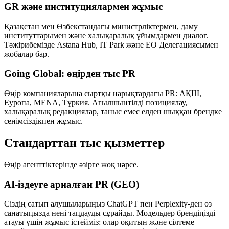
GR және институциялармен жұмыс
Қазақстан мен Өзбекстандағы министрліктермен, даму
институттарымен және халықаралық ұйымдармен диалог.
Тәжірибемізде Astana Hub, IT Park және ЕО Делегациясымен
жобалар бар.
Going Global: өңірден тыс PR
Өңір компанияларына сыртқы нарықтардағы PR: АҚШ,
Еуропа, MENA, Түркия. Ағылшынтілді позициялау,
халықаралық редакциялар, таныс емес елден шыққан брендке
сенімсіздікпен жұмыс.
Стандарттан тыс қызметтер
Өңір агенттіктерінде әзірге жоқ нәрсе.
AI-іздеуге арналған PR (GEO)
Сіздің сатып алушыларыңыз ChatGPT пен Perplexity-ден өз
санатыңызда нені таңдауды сұрайды. Модельдер брендіңізді
атауы үшін жұмыс істейміз: олар оқитын және сілтеме