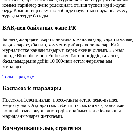
комментарийлер және редакцияға өтініш түскен күні жауап
беру. Компанияңыз күн тәртібінде науқаннан науқанға емес,
тұрақты түрде болады.
БАҚ-пен байланыс және PR
Барлық жанрдағы жарияланымдар: жаңалықтар, сараптамалық
мақалалар, сұхбаттар, комментарийлер, колонкалар. Қай
журналистке қандай тақырып керек екенін білеміз. 25 жыл
ішінде Bloomberg пен Forbes-тен бастап өңірдің салалық
басылымдарына дейін 10 000-нан астам жарияланым
жиналды.
Толығырақ оқу
Баспасөз іс-шаралары
Пресс-конференциялар, пресс-таңғы астар, демо-күндер,
медиатурлар. Ақпараттық себепті пысықтаймыз, залға жай
көпшілік емес, журналистерді жинаймыз және іс-шараны
жарияланымдарға жеткіземіз.
Коммуникациялық стратегия