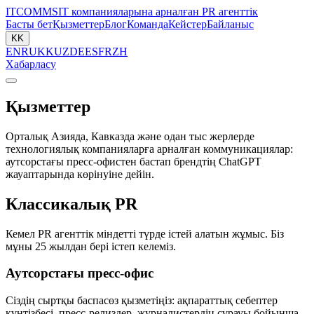
ITCOMMS
IT компанияларына арналған PR агенттік
Басты бет
Қызметтер
Блог
Команда
Кейстер
Байланыс
KK
EN
RU
KK
UZ
DE
ES
FR
ZH
Хабарласу
Қызметтер
Орталық Азияда, Кавказда және одан тыс жерлерде
технологиялық компанияларға арналған коммуникациялар:
аутсорстағы пресс-офистен бастап брендтің ChatGPT
жауаптарында көрінуіне дейін.
Классикалық PR
Кемел PR агенттік міндетті түрде істей алатын жұмыс. Біз
мұны 25 жылдан бері істеп келеміз.
Аутсорстағы пресс-офис
Сіздің сыртқы баспасөз қызметіңіз: ақпараттық себептер
күнтізбесі, пресс-релиздер, журналистердің сұрауы бойынша