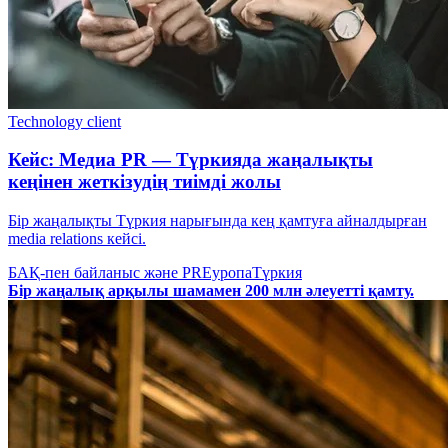
Technology client
Кейс: Медиа PR — Түркияда жаңалықты
кеңінен жеткізудің тиімді жолы
Бір жаңалықты Түркия нарығында кең қамтуға айналдырған
media relations кейсі.
БАҚ-пен байланыс және PR
Еуропа
Түркия
Бір жаңалық арқылы шамамен 200 млн әлеуетті қамту.