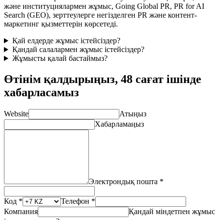
және институциялармен жұмыс, Going Global PR, PR for AI
Search (GEO), зерттеулерге негізделген PR және контент-
маркетинг қызметтерін көрсетеді.
Қай елдерде жұмыс істейсіздер?
Қандай салалармен жұмыс істейсіздер?
Жұмысты қалай бастаймыз?
Өтінім қалдырыңыз, 48 сағат ішінде
хабарласамыз
Website
Атыңыз
Хабарламаңыз
Электрондық пошта *
Код *
Телефон *
Компания
Қандай міндетпен жұмыс