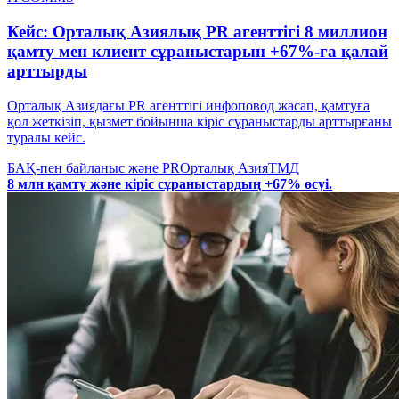
Кейс: Орталық Азиялық PR агенттігі 8 миллион
қамту мен клиент сұраныстарын +67%-ға қалай
арттырды
Орталық Азиядағы PR агенттігі инфоповод жасап, қамтуға
қол жеткізіп, қызмет бойынша кіріс сұраныстарды арттырғаны
туралы кейс.
БАҚ-пен байланыс және PR
Орталық Азия
ТМД
8 млн қамту және кіріс сұраныстардың +67% өсуі.