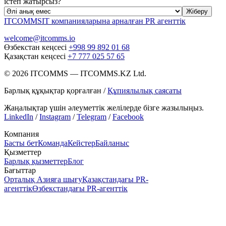
істеп жатырсыз?
Жіберу
ITCOMMS
IT компанияларына арналған PR агенттік
welcome@itcomms.io
Өзбекстан кеңсесі
+998 99 892 01 68
Қазақстан кеңсесі
+7 777 025 57 65
©
2026
ITCOMMS
—
ITCOMMS.KZ Ltd.
Барлық құқықтар қорғалған
/
Құпиялылық саясаты
Жаңалықтар үшін әлеуметтік желілерде бізге жазылыңыз.
LinkedIn
/
Instagram
/
Telegram
/
Facebook
Компания
Басты бет
Команда
Кейстер
Байланыс
Қызметтер
Барлық қызметтер
Блог
Бағыттар
Орталық Азияға шығу
Қазақстандағы PR-
агенттік
Өзбекстандағы PR-агенттік