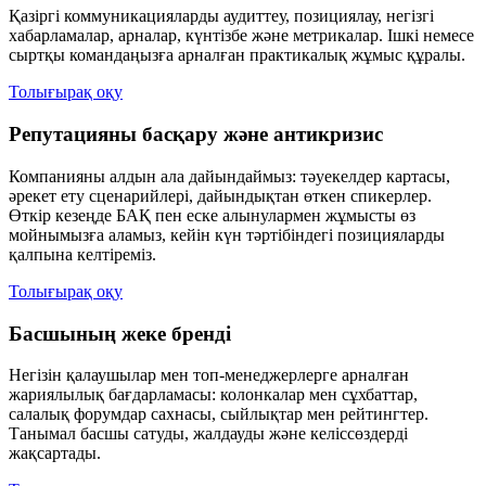
Қазіргі коммуникацияларды аудиттеу, позициялау, негізгі
хабарламалар, арналар, күнтізбе және метрикалар. Ішкі немесе
сыртқы командаңызға арналған практикалық жұмыс құралы.
Толығырақ оқу
Репутацияны басқару және антикризис
Компанияны алдын ала дайындаймыз: тәуекелдер картасы,
әрекет ету сценарийлері, дайындықтан өткен спикерлер.
Өткір кезеңде БАҚ пен еске алынулармен жұмысты өз
мойнымызға аламыз, кейін күн тәртібіндегі позицияларды
қалпына келтіреміз.
Толығырақ оқу
Басшының жеке бренді
Негізін қалаушылар мен топ-менеджерлерге арналған
жариялылық бағдарламасы: колонкалар мен сұхбаттар,
салалық форумдар сахнасы, сыйлықтар мен рейтингтер.
Танымал басшы сатуды, жалдауды және келіссөздерді
жақсартады.