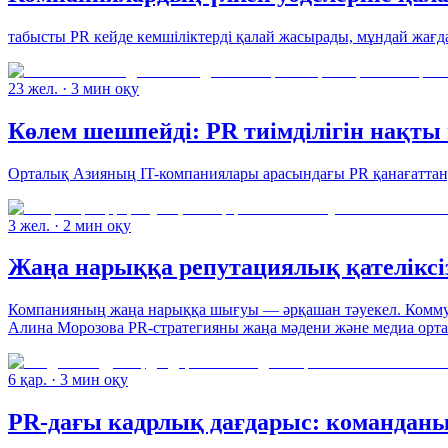
табысты PR кейде кемшіліктерді қалай жасырады, мұндай жағд
23 жел.
· 3 мин оқу
Көлем шешпейді: PR тиімділігін нақт
Орталық Азияның IT-компаниялары арасындағы PR қанағатта
3 жел.
· 2 мин оқу
Жаңа нарыққа репутациялық қателікс
Компанияның жаңа нарыққа шығуы — әрқашан тәуекел. Коммун
Алина Морозова PR-стратегияны жаңа мәдени және медиа ортас
6 қар.
· 3 мин оқу
PR-дағы кадрлық дағдарыс: команданы 