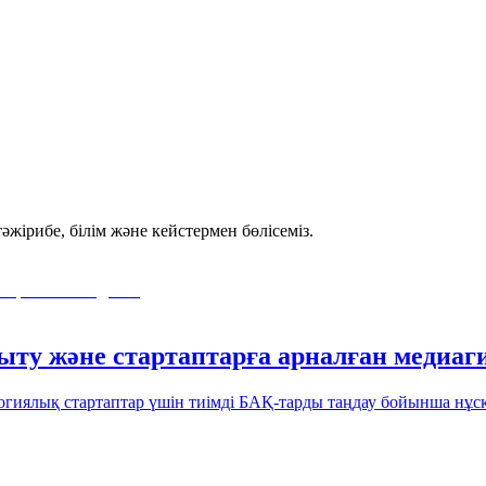
әжірибе, білім және кейстермен бөлісеміз.
ыту және стартаптарға арналған медиаг
гиялық стартаптар үшін тиімді БАҚ-тарды таңдау бойынша нұс