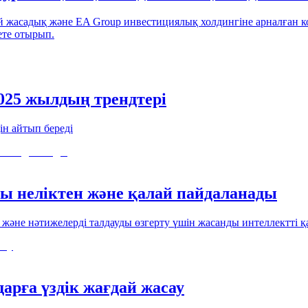
лай жасадық және EA Group инвестициялық холдингіне арналған
ете отырып.
025 жылдың трендтері
н айтып береді
ы неліктен және қалай пайдаланады
әне нәтижелерді талдауды өзгерту үшін жасанды интеллектті қ
арға үздік жағдай жасау