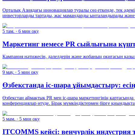
Орталық Азиядағы инновациялар туралы сөз еткенде, тек әдем
инвесторларды тартады, жас мамандарды ынталандырады және б
5 там.
· 6 мин оқу
Маркетинг немесе PR сыйлығына күшті
Кампания нәтижесін, дәлелдерін және жобаның оқиғасын қазыла
9 мау.
· 5 мин оқу
Өзбекстанда іс-шара ұйымдастыру: ес
Өзбекстан аймақтық PR мен іс-шара маркетингінің картасында
конференциялар өтуде. Бірақ мүмкіндіктермен бірге қиындықт
5 мам.
· 5 мин оқу
ITCOMMS кейсі: венчурлік индустрия т