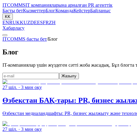
ITCOMMS
IT компанияларына арналған PR агенттік
Басты бет
Қызметтер
Блог
Команда
Кейстер
Байланыс
KK
EN
RU
KK
UZ
DE
ES
FR
ZH
Хабарласу
ITCOMMS басты бет
/
Блог
Блог
IT-компаниялар үшін жүздеген сәтті жоба жасадық. Бұл блогта т
Жазылу
27 шіл.
· 3 мин оқу
Өзбекстан БАҚ-тары: PR, бизнес жылж
Өзбекстан медиаландшафты: PR, бизнес жылжыту және техноло
27 шіл.
· 3 мин оқу