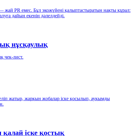
 — жай PR емес. Бұл экожүйені қалыптастыратын нақты құрал:
луға дайын екенін дәлелдейді.
дық нұсқаулық
қ чек-лист.
келіп жатыр, жарқын жобалар іске қосылып, ауқымды
н.
 қалай іске қостық