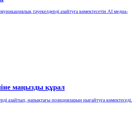
уникациялық тәуекелдерді азайтуға көмектесетін AI медиа-
іміне маңызды құрал
ерді азайтып, нарықтағы позицияларын нығайтуға көмектеседі.