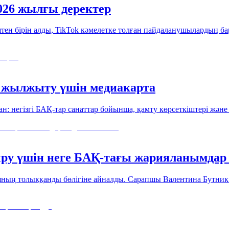
26 жылғы деректер
 үштен бірін алды, TikTok кәмелетке толған пайдаланушылардың 
і жылжыту үшін медиакарта
: негізгі БАҚ-тар санаттар бойынша, қамту көрсеткіштері және т
ру үшін неге БАҚ-тағы жарияланымдар е
ның толыққанды бөлігіне айналды. Сарапшы Валентина Бутник 