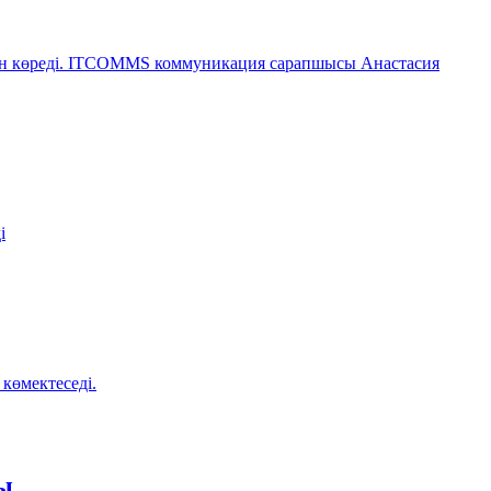
өн көреді. ITCOMMS коммуникация сарапшысы Анастасия
і
көмектеседі.
ы