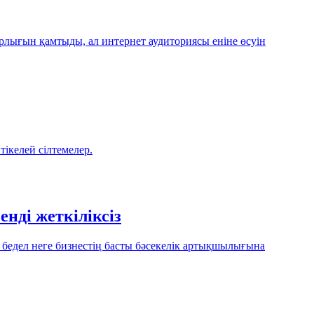
барлығын қамтыды, ал интернет аудиториясы еніне өсуін
ікелей сілтемелер.
нді жеткіліксіз
бедел неге бизнестің басты бәсекелік артықшылығына