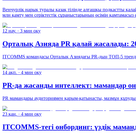
Венчурлік нарық туралы қазақ тілінде алғашқы подкастты қа
млн қамту мен серіктестік сұраныстарының өсімін қамтамасыз 
12 нау.
· 3 мин оқу
Орталық Азияда PR қалай жасалады: 2
ITCOMMS командасы Орталық Азиядағы PR-дың ТОП-5 тренді
14 ақп.
· 4 мин оқу
PR-да жасанды интеллект: мамандар он
PR мамандары аудиториямен қарым-қатынасты, мазмұн құруды ж
23 қаң.
· 4 мин оқу
ITCOMMS-тегі онбординг: үздік маманд