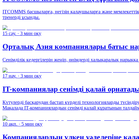
ITCOMMS басшыларға, негізін қалаушыларға және мемлекеттік 
тренерді ұсынды.
15 сәу.
· 3 мин оқу
Орталық Азия компаниялары батыс н
Сенімділік кедергілерін жеңіп, өнімдерді халықаралық нарыққ
17 нау.
· 3 мин оқу
IT-компаниялар сенімді қалай орнатады
Күтулерді басқарудан бастап күрделі технологияларды түсінді
Мақалада IT-компаниялардың сенімді қалай құратынын талдай
10 ақп.
· 5 мин оқу
Компаниялардың үлкен уәделеріне қала