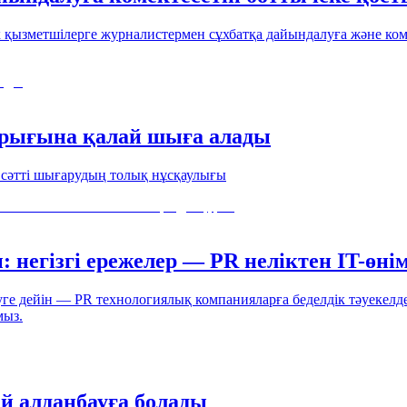
қызметшілерге журналистермен сұхбатқа дайындалуға және комм
арығына қалай шыға алады
а сәтті шығарудың толық нұсқаулығы
: негізгі ережелер — PR неліктен IT-өн
руге дейін — PR технологиялық компанияларға беделдік тәуекелд
мыз.
й алданбауға болады