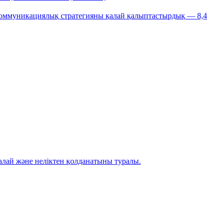
 коммуникациялық стратегияны қалай қалыптастырдық — 8,4
алай және неліктен қолданатыны туралы.