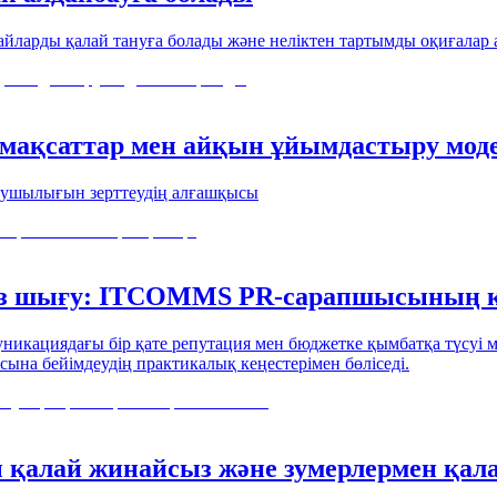
айларды қалай тануға болады және неліктен тартымды оқиғалар 
ы мақсаттар мен айқын ұйымдастыру мод
нушылығын зерттеудің алғашқысы
із шығу: ITCOMMS PR-сарапшысының к
икациядағы бір қате репутация мен бюджетке қымбатқа түсуі 
ына бейімдеудің практикалық кеңестерімен бөліседі.
қалай жинайсыз және зумерлермен қала