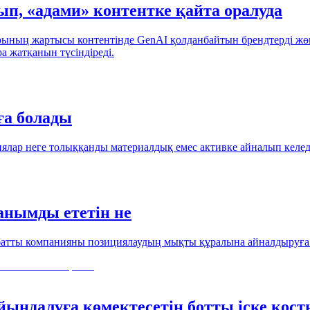
ып, «адами» контентке қайта оралуда
ының жартысы контентінде GenAI қолданбайтын брендтерді ж
 жатқанын түсіндіреді.
ға болады
ялар неге толыққанды материалдық емес активке айналып келед
анымды ететін не
хбатты компанияны позициялаудың мықты құралына айналдыруға 
ындалуға көмектесетін ботты іске қост