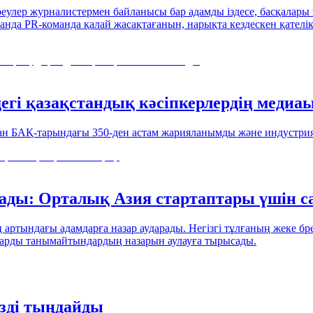
реулер журналистермен байланысы бар адамды іздесе, басқалар
PR-команда қалай жасақтағанын, нарықта кездескен қателіктерд
егі қазақстандық кәсіпкерлердің медиа
ан БАҚ-тарындағы 350-ден астам жарияланымды және индустрия
лады: Орталық Азия стартаптары үшін с
 артындағы адамдарға назар аударады. Негізгі тұлғаның жеке бр
оларды танымайтындардың назарын аулауға тырысады.
ізді тыңдайды