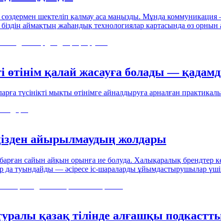
і сөздермен шектеліп қалмау аса маңызды. Мұнда коммуникация
іздің аймақтың жаһандық технологиялар картасында өз орнын а
 өтінім қалай жасауға болады — қадам
рға түсінікті мықты өтінімге айналдыруға арналған практикалы
іңізден айырылмаудың жолдары
 барған сайын айқын орынға ие болуда. Халықаралық брендтер 
ар да туындайды — әсіресе іс-шараларды ұйымдастырушылар үші
уралы қазақ тілінде алғашқы подкастты