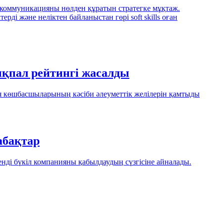
ы коммуникацияны нөлден құратын стратегке мұқтаж.
і және неліктен байланыстан гөрі soft skills оған
ықпал рейтингі жасалды
 көшбасшыларының кәсіби әлеуметтік желілерін қамтыды
абақтар
енді бүкіл компанияны қабылдаудың сүзгісіне айналады.