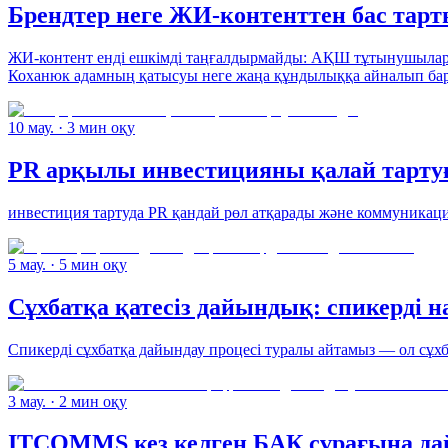
Брендтер неге ЖИ-контенттен бас тарт
ЖИ-контент енді ешкімді таңғалдырмайды: АҚШ тұтынушылар
Коханюк адамның қатысуы неге жаңа құндылыққа айналып бара
10 мау.
· 3 мин оқу
PR арқылы инвестицияны қалай тарту
инвестиция тартуда PR қандай рөл атқарады және коммуникаци
5 мау.
· 5 мин оқу
Сұхбатқа қатесіз дайындық: спикерді н
Спикерді сұхбатқа дайындау процесі туралы айтамыз — ол сұ
3 мау.
· 2 мин оқу
ITCOMMS кез келген БАҚ сұрағына дай