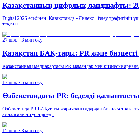
Қазақстанның цифрлық ландшафты: 20
Digital 2026 есебінен: Қазақстанда «Яндекс» іздеу трафигінің
тоқтатты.
27 шіл.
· 3 мин оқу
Қазақстан БАҚ-тары: PR және бизнест
Қазақстанның медиакартасы PR-мамандар мен бизнеске арналған
17 шіл.
· 5 мин оқу
Өзбекстандағы PR: беделді қалыптасты
Өзбекстанда PR БАҚ-тағы жарияланымдардан бизнес-стратегия
айналғанын түсіндіреді.
15 шіл.
· 3 мин оқу