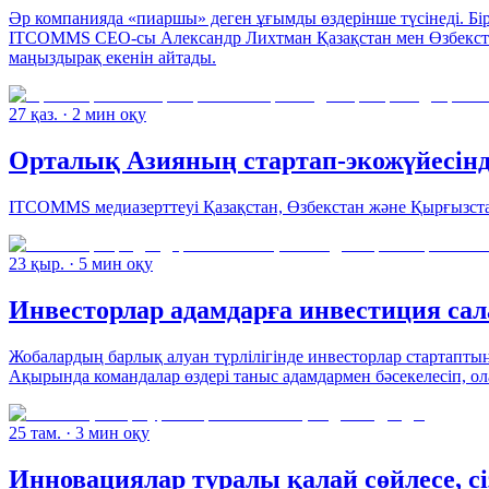
Әр компанияда «пиаршы» деген ұғымды өздерінше түсінеді. Бі
ITCOMMS CEO-сы Александр Лихтман Қазақстан мен Өзбекстанда 
маңыздырақ екенін айтады.
27 қаз.
· 2 мин оқу
Орталық Азияның стартап-экожүйесінд
ITCOMMS медиазерттеуі Қазақстан, Өзбекстан және Қырғызст
23 қыр.
· 5 мин оқу
Инвесторлар адамдарға инвестиция са
Жобалардың барлық алуан түрлілігінде инвесторлар стартаптың
Ақырында командалар өздері таныс адамдармен бәсекелесіп, 
25 там.
· 3 мин оқу
Инновациялар туралы қалай сөйлесе, с