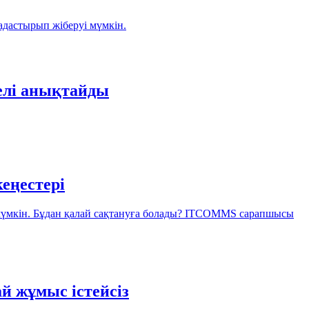
адастырып жіберуі мүмкін.
елі анықтайды
еңестері
мүмкін. Бұдан қалай сақтануға болады? ITCOMMS сарапшысы
й жұмыс істейсіз