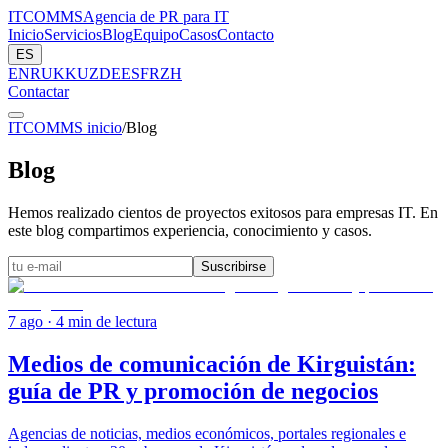
ITCOMMS
Agencia de PR para IT
Inicio
Servicios
Blog
Equipo
Casos
Contacto
ES
EN
RU
KK
UZ
DE
ES
FR
ZH
Contactar
ITCOMMS inicio
/
Blog
Blog
Hemos realizado cientos de proyectos exitosos para empresas IT. En
este blog compartimos experiencia, conocimiento y casos.
Suscribirse
7 ago
· 4 min de lectura
Medios de comunicación de Kirguistán:
guía de PR y promoción de negocios
Agencias de noticias, medios económicos, portales regionales e