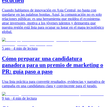
escuchen
Cuando hablamos de innovación en Asia Central, no basta con
quedarse en las palabras bonitas. Aquí, la comunicación no es solo
relaciones públicas: es una herramienta que moldea el ecosistema,
atrae inversores, motiva a los jóvenes talentos y demuestra que
nuestra región está lista para ocupar su lugar en el mapa tecnológico
global.
5 ago
· 4 min de lectura
Cómo preparar una candidatura
ganadora para un premio de marketing o
PR: guía paso a paso
Una lista práctica para convertir resultados, evidencias y narrativa de
campaña en una candidatura clara y convincente para el jurado.
9 jun
· 4 min de lectura