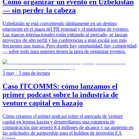
Cómo organizar un evento en Uzbekistán
— sin perder la cabeza
Uzbekistán se está convirtiendo rápidamente en un destino
emergente en el mapa del PR regional y el marketing de eventos.
Las marcas internacionales están entrando al mercado, se lanzan
proyectos de alto perfil y las conferencias a gran escala son más
frecuentes que nunca. Pero donde hay oportunidad, hay complejidad
— sobre todo para quienes tienen la tarea de organizar eventos.
5 may
· 5 min de lectura
Caso ITCOMMS: cómo lanzamos el
primer podcast sobre la industria de
venture capital en kazajo
Cómo creamos el primer podcast sobre el mercado de venture
capital en lengua kazaja y desarrollamos una estrategia de
comunicación que generó 8,4 millones de alcance y un aumento en
las solicitudes de partnership para el holding de inversión EA
Group.