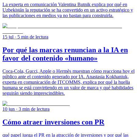
La experta en comunicación Valentina Butnik explica por qué en
Uzbekistán la reputación se ha convertido en un activo estratégico y
las publicaciones en medios ya no bastan para construirla.
15 jul
· 5 min de lectura
Por qué las marcas renuncian a la IA en
favor del contenido «humano»
Coca-Cola, Gucci, Apple o Hermès muestran cómo reacciona hoy el
público ante el contenido generado por IA. Anastasia Kokhaniuk,
experta en comunicación de ITCOMMS, explica por qué la huella
humana se está convirtiendo en un valor de marca y qué habilidades
seguirán siendo imprescindibles.
10 jun
· 3 min de lectura
Cómo atraer inversiones con PR
qué papel juega el PR en la atracción de inversiones y por qué las