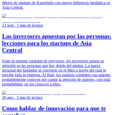
líderes de startups de Kazajistán con mayor influencia mediática en
Asia Central.
23 sept
· 5 min de lectura
Los inversores apuestan por las personas:
lecciones para los startups de Asia
Central
Entre la enorme variedad de proyectos, los inversores ponen su
atención en las personas que hay detrás del startup. La marca
personal del fundador se convierte en el filtro a través del cual se
percibe toda la empresa. Al final, los equipos compiten con quienes
probablemente conocen por captar la atención de quienes, con toda
probabilidad, no los conocen a ellos.
26 ago
· 3 min de lectura
Cómo hablar de innovación para que te