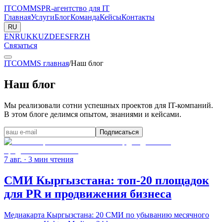
ITCOMMS
PR-агентство для IT
Главная
Услуги
Блог
Команда
Кейсы
Контакты
RU
EN
RU
KK
UZ
DE
ES
FR
ZH
Связаться
ITCOMMS главная
/
Наш блог
Наш блог
Мы реализовали сотни успешных проектов для IT-компаний.
В этом блоге делимся опытом, знаниями и кейсами.
Подписаться
7 авг.
· 3 мин чтения
СМИ Кыргызстана: топ-20 площадок
для PR и продвижения бизнеса
Медиакарта Кыргызстана: 20 СМИ по убыванию месячного