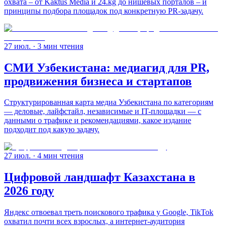
охвата – от Kaktus Media и 24.kg до нишевых порталов – и
принципы подбора площадок под конкретную PR-задачу.
27 июл.
· 3 мин чтения
СМИ Узбекистана: медиагид для PR,
продвижения бизнеса и стартапов
Структурированная карта медиа Узбекистана по категориям
— деловые, лайфстайл, независимые и IT-площадки — с
данными о трафике и рекомендациями, какое издание
подходит под какую задачу.
27 июл.
· 4 мин чтения
Цифровой ландшафт Казахстана в
2026 году
Яндекс отвоевал треть поискового трафика у Google, TikTok
охватил почти всех взрослых, а интернет-аудитория