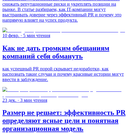
снижать репутационные риски и укреплять позиции на
рынке. В статье разбираем, как IT-компании могут
выстраивать доверие через эффективный PR и почему это
напрямую влияет на успех продукта.
10 февр.
· 5 мин чтения
Как не дать громким обещаниям
компаний себя обмануть
как успешный PR порой скрывает недоработки, как
распознать такие случаи и почему красивые истории могут
ввести в заблуждение.
23 дек.
· 3 мин чтения
Размер не решает: эффективность PR
определяют ясные цели и понятная
организационная модель